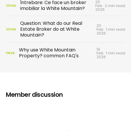
20
Întrebare: Ce face un broker
Feb
2 min read
20
FEB
imobiliar la White Mountain?
2026
Question: What do our Real
20
Estate Broker do at White
Feb
1 min read
20
FEB
2026
Mountain?
19
Why use White Mountain
Feb
1 min read
19
FEB
Property? common FAQ's
2026
Member discussion