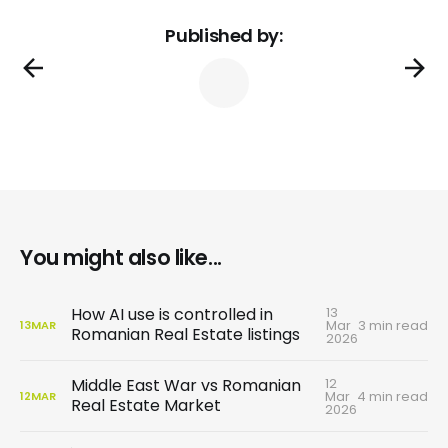
Published by:
You might also like...
13
How AI use is controlled in
Mar
3 min read
13
MAR
Romanian Real Estate listings
2026
12
Middle East War vs Romanian
Mar
4 min read
12
MAR
Real Estate Market
2026